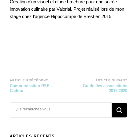
Création d’un visuel et d’une brochure pour une soirée
innovation culinaire par Valorial. Projet réalisé lors de mon
stage chez l’agence Hippocampe de Brest en 2015.
Navigation
ARTICLE PRÉCÉDENT
ARTICLE SUIVANT
Communication RSE –
Guide des associations
d’article
Cadiou
2019/2020
Vous
recherchiez
quelque
chose ?
ARTICLES RÉCENTS