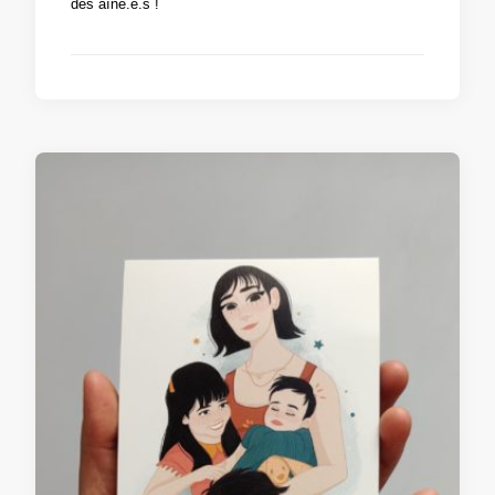
des aîné.e.s !