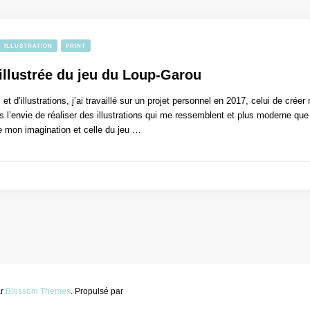
ILLUSTRATION
PRINT
illustrée du jeu du Loup-Garou
et d’illustrations, j’ai travaillé sur un projet personnel en 2017, celui de cr
s l’envie de réaliser des illustrations qui me ressemblent et plus moderne que l
e mon imagination et celle du jeu …
ar
Blossom Themes
. Propulsé par